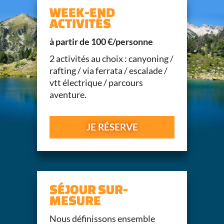
WEEK-END
ACTIVITÉS
à partir de 100 €/personne
2 activités au choix : canyoning /
rafting / via ferrata / escalade /
vtt électrique / parcours
aventure.
JE RÉSERVE
SÉJOUR SUR-
MESURE
Nous définissons ensemble