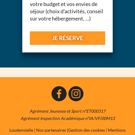
votre budget et vos envies de
séjour (choix d’activités, conseil
sur votre hébergement, …)
JE RÉSERVE
Agrément Jeunesse et Sport n°ET000317
Agrément Inspection Académique n°IA/VF/00M13
Loudenvielle
|
Nos partenaires
|
Gestion des cookies
|
Mentions