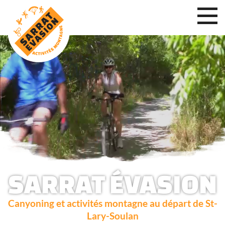
SARRAT ÉVASION
Canyoning et activités montagne au départ de St-
Lary-Soulan