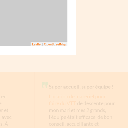
Leaflet
|
OpenStreetMap
Super accueil, super équipe !
 en
Location de matériel pour
e
faire du VTT
de descente pour
r et
mon mari et mes 2 grands,
l avec
l’équipe était efficace, de bon
s. À
conseil, accueillante et