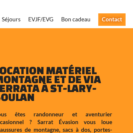
Séjours
EVJF/EVG
Bon cadeau
Contact
LOCATION MATÉRIEL
MONTAGNE ET DE VIA
ERRATA À ST-LARY-
SOULAN
ous êtes randonneur et aventurier
ccasionnel ? Sarrat Évasion vous loue
aussures de montagne, sacs à dos, portes-