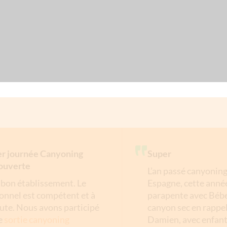
r journée Canyoning
Super
ouverte
L’an passé canyoning
 bon établissement. Le
Espagne, cette anné
onnel est compétent et à
parapente avec Bébe
oute. Nous avons participé
canyon sec en rappe
e
sortie canyoning
Damien, avec enfant