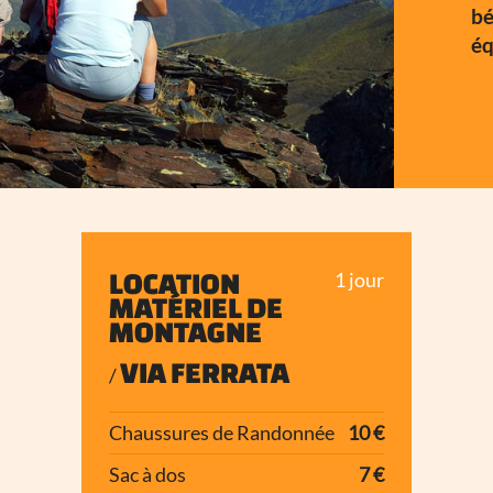
bé
éq
LOCATION
1 jour
MATÉRIEL DE
MONTAGNE
VIA FERRATA
/
Chaussures de Randonnée
10 €
Sac à dos
7 €