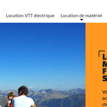
Location VTT électrique
Location de matériel
F
V
o
ch