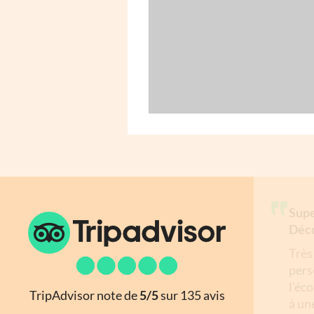
Supe
Déc
Très
pers
l’éc
TripAdvisor note de
5/5
sur 135 avis
à un